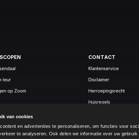
OSCOPEN
CONTACT
sendaal
Klantenservice
n-leur
Disclaimer
gen op Zoom
Herroepingsrecht
Huisregels
Privacy statement
ik van cookies
Ticketprijzen
ontent en advertenties te personaliseren, om functies voor soci
erkeer te analyseren. Ook delen we informatie over uw gebruik 