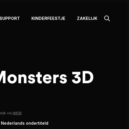
SUPPORT
KINDERFEESTJE
ZAKELIJK
Monsters 3D
lijk via
IMDB
.
 Nederlands ondertiteld