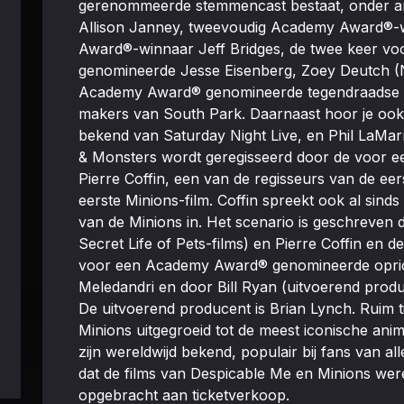
gerenommeerde stemmencast bestaat, onder a
Allison Janney, tweevoudig Academy Award®-
Award®-winnaar Jeff Bridges, de twee keer 
genomineerde Jesse Eisenberg, Zoey Deutch (
Academy Award® genomineerde tegendraadse c
makers van South Park. Daarnaast hoor je o
bekend van Saturday Night Live, en Phil LaMarr
& Monsters wordt geregisseerd door de voor
Pierre Coffin, een van de regisseurs van de eer
eerste Minions-film. Coffin spreekt ook al sind
van de Minions in. Het scenario is geschreven
Secret Life of Pets-films) en Pierre Coffin en 
voor een Academy Award® genomineerde oprich
Meledandri en door Bill Ryan (uitvoerend prod
De uitvoerend producent is Brian Lynch. Ruim ti
Minions uitgegroeid tot de meest iconische anim
zijn wereldwijd bekend, populair bij fans van a
dat de films van Despicable Me en Minions wer
opgebracht aan ticketverkoop.