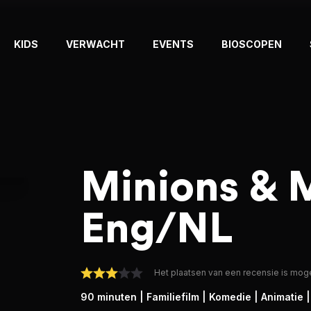
KIDS
VERWACHT
EVENTS
BIOSCOPEN
Minions & 
Eng/NL
Het plaatsen van een recensie is moge
90 minuten
| Familiefilm
| Komedie
| Animatie
|