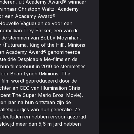
nderen, uit Academy Award®-winnaar
winnaar Christoph Waltz, Academy
voor een Academy Award®
Nouvelle Vague) en de voor een
omedian Trey Parker, een van de
ok de stemmen van Bobby Moynihan,
 (Futurama, King of the Hill). Minions
 een Academy Award® genomineerde
ste drie Despicable Me-films en de
s hun filmdebuut in 2010 de stemmetjes
 door Brian Lynch (Minions, The
de film wordt geproduceerd door de
ter en CEO van Illumination Chris
ucent The Super Mario Bros. Movie).
en jaar na hun ontstaan zijn de
atiefiguurtjes van hun generatie. Ze
lle leeftijden en hebben ervoor gezorgd
eldwijd meer dan 5,6 miljard hebben