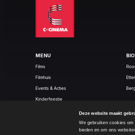
MENU
BI
Films
Roo
Filmhuis
Ette
Events & Acties
Ber
Kinderfeestje
Zakelijk
Deze website maakt gebru
Vacatures
We gebruiken cookies om c
bieden en om ons websitev