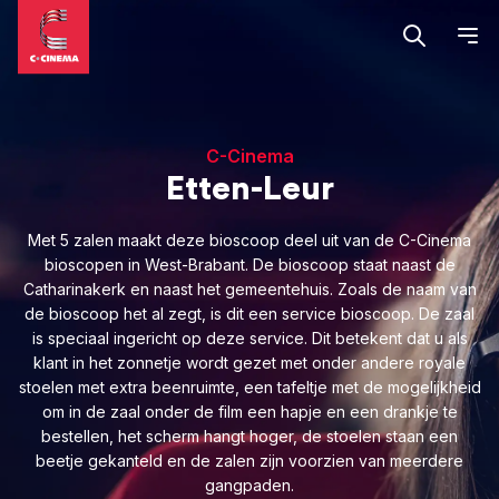
C-Cinema
Etten-Leur
Met 5 zalen maakt deze bioscoop deel uit van de C-Cinema
bioscopen in West-Brabant. De bioscoop staat naast de
Catharinakerk en naast het gemeentehuis. Zoals de naam van
de bioscoop het al zegt, is dit een service bioscoop. De zaal
is speciaal ingericht op deze service. Dit betekent dat u als
klant in het zonnetje wordt gezet met onder andere royale
stoelen met extra beenruimte, een tafeltje met de mogelijkheid
om in de zaal onder de film een hapje en een drankje te
bestellen, het scherm hangt hoger, de stoelen staan een
beetje gekanteld en de zalen zijn voorzien van meerdere
gangpaden.