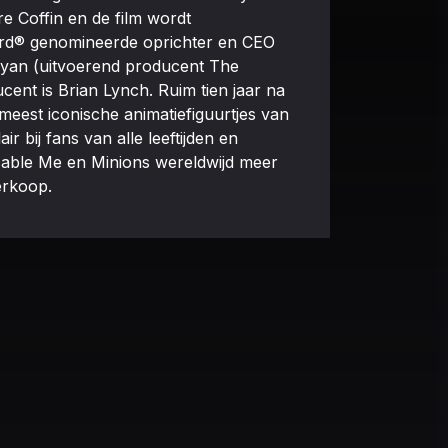
re Coffin en de film wordt
rd® genomineerde oprichter en CEO
 Ryan (uitvoerend producent The
ent is Brian Lynch. Ruim tien jaar na
 meest iconische animatiefiguurtjes van
r bij fans van alle leeftijden en
cable Me en Minions wereldwijd meer
erkoop.