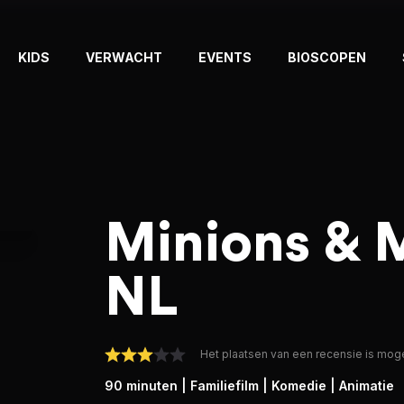
KIDS
VERWACHT
EVENTS
BIOSCOPEN
Minions & 
NL
Het plaatsen van een recensie is moge
90 minuten
| Familiefilm
| Komedie
| Animatie