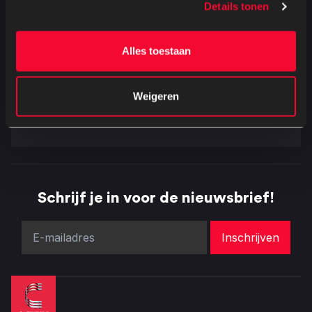
Details tonen
Tijdsduur
Ondertiteling
103 minuten
Engels
Alles toestaan
Kijkwijzer
Releasedatum
Weigeren
14 februari 2026
Schrijf je in voor de nieuwsbrief!