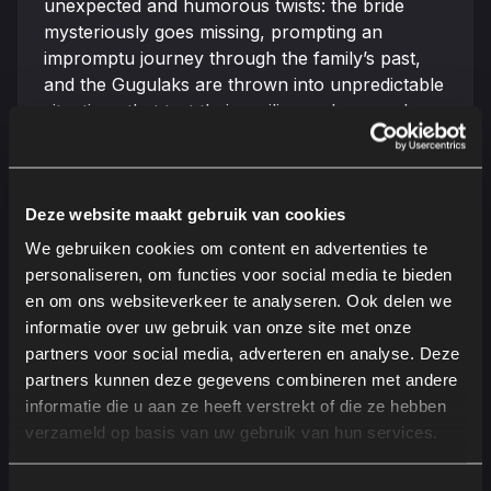
unexpected and humorous twists: the bride
mysteriously goes missing, prompting an
impromptu journey through the family’s past,
and the Gugulaks are thrown into unpredictable
situations that test their resilience, love, and
bond with family members. Alongside them,
younger relatives face their own emotional and
romantic challenges, bringing together
Deze website maakt gebruik van cookies
generations in a warm, funny and heartfelt
story about family, love, and the surprises life
We gebruiken cookies om content en advertenties te
still has in store.
personaliseren, om functies voor social media te bieden
en om ons websiteverkeer te analyseren. Ook delen we
informatie over uw gebruik van onze site met onze
partners voor social media, adverteren en analyse. Deze
partners kunnen deze gegevens combineren met andere
informatie die u aan ze heeft verstrekt of die ze hebben
verzameld op basis van uw gebruik van hun services.
Genres
Regisseur
Romantiek