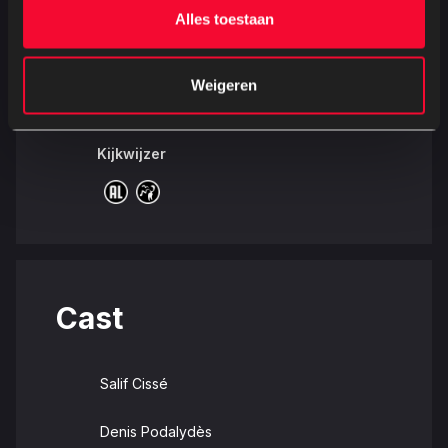
100 minuten
Frans
Alles toestaan
Ondertiteling
Releasedatum
Weigeren
Nederlands ondertiteld
15 oktober 2025
Kijkwijzer
Cast
Salif Cissé
Denis Podalydès