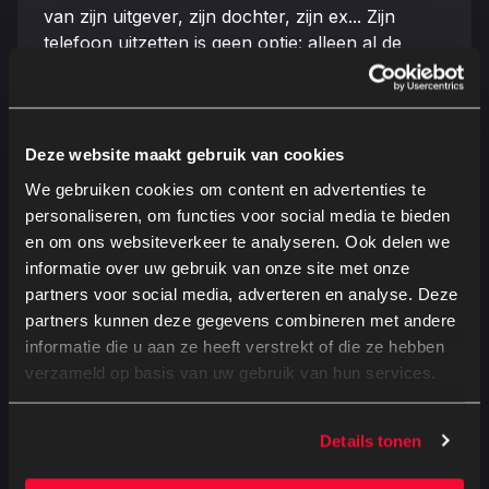
van zijn uitgever, zijn dochter, zijn ex... Zijn
telefoon uitzetten is geen optie: alleen al de
gedachte aan alle af te luisteren voicemails
maakt hem gek. Hij stelt Baptiste voor om zijn
‘antwoordapparaat’ te worden, door zich
Pierres stem eigen te maken en zich als hem
Deze website maakt gebruik van cookies
voor te doen. Al gauw krijgt Baptiste de smaak
We gebruiken cookies om content en advertenties te
te pakken en neemt hij niet alleen Pierres
personaliseren, om functies voor social media te bieden
telefoon, maar ook zijn leven over. Winnaar
en om ons websiteverkeer te analyseren. Ook delen we
publieksprijs Alpe d’Huez filmfestival 2025.
informatie over uw gebruik van onze site met onze
partners voor social media, adverteren en analyse. Deze
partners kunnen deze gegevens combineren met andere
informatie die u aan ze heeft verstrekt of die ze hebben
verzameld op basis van uw gebruik van hun services.
Regisseur
Genres
Fabienne Godet
Komedie
Details tonen
Tijdsduur
Taalversie