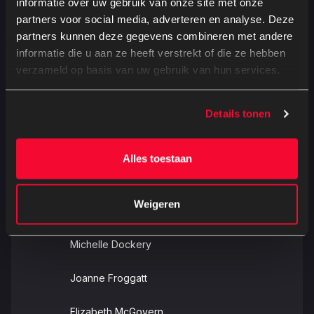
informatie over uw gebruik van onze site met onze
partners voor social media, adverteren en analyse. Deze
Ondertiteling
Releasedatum
partners kunnen deze gegevens combineren met andere
Nederlands ondertiteld
10 september 2025
informatie die u aan ze heeft verstrekt of die ze hebben
verzameld op basis van uw gebruik van hun services.
Kijkwijzer
Details tonen
Alles toestaan
Cast
Weigeren
Michelle Dockery
Joanne Froggatt
Elizabeth McGovern