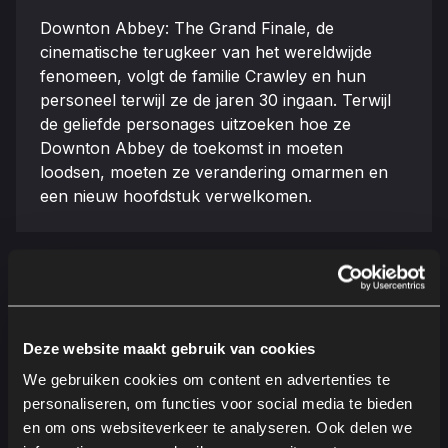
Downton Abbey: The Grand Finale, de
cinematische terugkeer van het wereldwijde
fenomeen, volgt de familie Crawley en hun
personeel terwijl ze de jaren 30 ingaan. Terwijl
de geliefde personages uitzoeken hoe ze
Downton Abbey de toekomst in moeten
loodsen, moeten ze verandering omarmen en
een nieuw hoofdstuk verwelkomen.
Regisseur
Genres
Simon Curtis
Drama
Deze website maakt gebruik van cookies
We gebruiken cookies om content en advertenties te
Tijdsduur
Taalversie
personaliseren, om functies voor social media te bieden
en om ons websiteverkeer te analyseren. Ook delen we
124 minuten
Engels