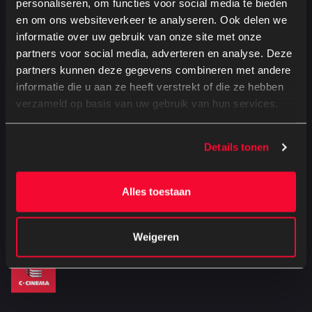
personaliseren, om functies voor social media te bieden
en om ons websiteverkeer te analyseren. Ook delen we
Altijd de beste films
informatie over uw gebruik van onze site met onze
Kinderfeestjes op maat
partners voor social media, adverteren en analyse. Deze
partners kunnen deze gegevens combineren met andere
Veilig online je tickets bestellen
informatie die u aan ze heeft verstrekt of die ze hebben
verzameld op basis van uw gebruik van hun services.
Details tonen
Schrijf je in voor de nieuwsbrief!
Alles toestaan
Weigeren